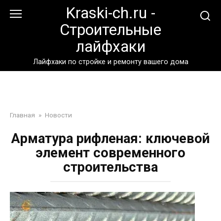
Перейти
Kraski-ch.ru -
к
Строительные
контенту
лайфхаки
Лайфхаки по стройке и ремонту вашего дома
Главная
»
Новости
Арматура рифленая: ключевой
элемент современного
строительства